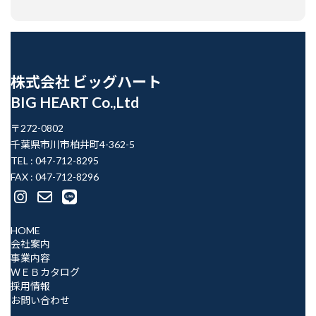
株式会社 ビッグハート
BIG HEART Co.,Ltd
〒272-0802
千葉県市川市柏井町4-362-5
TEL : 047-712-8295
FAX : 047-712-8296
ア
ア
ア
イ
イ
イ
コ
コ
コ
ン
ン
ン
HOME
リ
リ
リ
ン
ン
ン
会社案内
ク
ク
ク
事業内容
ＷＥＢカタログ
採用情報
お問い合わせ