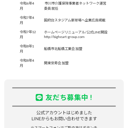
令和6年4
市川市介護保険事業者ネットワーク運営
月
委員 就任
令和7年4
国府台スタジアム新球場へ企業広告掲載
月
令和7年12
ホームページリニューアル/公式LINE開設
http://bigheart-group.com
月
令和8年1
船橋市北船橋工業会 加盟
月
令和8年4
関東安寿会 加盟
月
友だち募集中 !
公式アカウントはじめました
LINEからもお問い合わせできます
※スマートフォンでご覧の方はボタンを