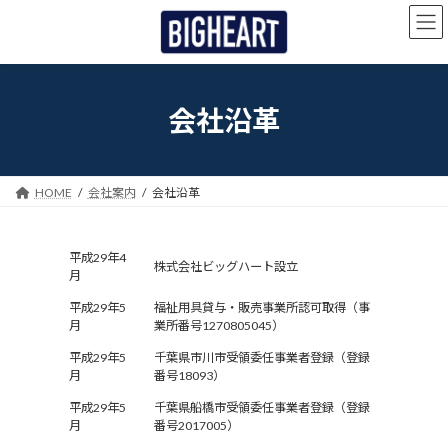
コ
ナ
ン
ビ
テ
ゲ
ン
ー
ツ
シ
へ
ョ
会社沿革
ス
ン
キ
に
ッ
移
プ
動
HOME
会社案内
会社沿革
平成29年4
株式会社ビッグハート設立
月
平成29年5
福祉用具貸与・販売事業所認可取得（事
月
業所番号1270805045）
平成29年5
千葉県市川市受領委任事業者登録（登録
月
番号18093）
平成29年5
千葉県船橋市受領委任事業者登録（登録
月
番号2017005）