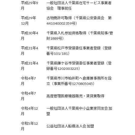
平成29年9
一般社団法人千葉県在宅サービス事業者
月
協会 理事就任
平成29年
古物商許可取得（千葉県公安委員会 第
12月
441040002359号）
平成30年4
千葉県入札参加資格取得（千葉県知事/管
月
財1889号）
平成31年4
千葉県松戸市受領委任事業者登録（登録
月
番号101/181）
平成31年4
千葉県鎌ケ谷市受領委任事業者登録（登
月
録番号1202003225）
令和4年7
千葉県市川市柏井町へ倉庫兼事務所を設
月
立（事業所番号1270805045）
令和4年7
高度管理医療機器販売・賃貸業取得
月
令和4年12
一般社団法人千葉県中小企業家同友会 加
月
盟
令和5年12
公益社団法人船橋法人会 加盟
月